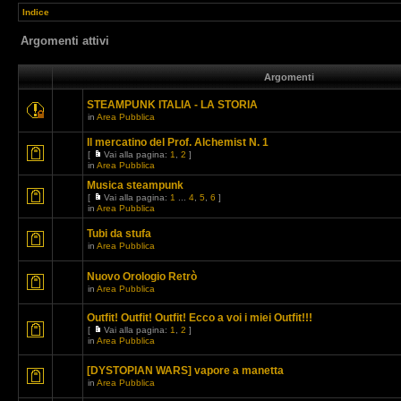
Indice
Argomenti attivi
Argomenti
STEAMPUNK ITALIA - LA STORIA
in
Area Pubblica
Il mercatino del Prof. Alchemist N. 1
[
Vai alla pagina:
1
,
2
]
in
Area Pubblica
Musica steampunk
[
Vai alla pagina:
1
...
4
,
5
,
6
]
in
Area Pubblica
Tubi da stufa
in
Area Pubblica
Nuovo Orologio Retrò
in
Area Pubblica
Outfit! Outfit! Outfit! Ecco a voi i miei Outfit!!!
[
Vai alla pagina:
1
,
2
]
in
Area Pubblica
[DYSTOPIAN WARS] vapore a manetta
in
Area Pubblica