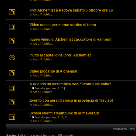
prof Alchemist a Padova sabato 5 ottobre ore 16
in
Area Pubblica
Video con esperimento vortice di fumo
in
Area Pubblica
nuovo video di Alchemist cacciatore di vampiri!
in
Area Pubblica
Invito al castello del prof. Alchemist
in
Area Pubblica
Video piccante di Alchemist
in
Area Pubblica
A quando un assemblea soci Steampunk Italia?
[
Vai alla pagina:
1
,
2
]
in
Area Pubblica
Evento con aerei d'epoca in provincia di Treviso!
in
Area Pubblica
Grossi eventi steampunk di primavera!!!
[
Vai alla pagina:
1
,
2
,
3
]
in
Area Pubblica
Visualizza ultim
Pagina
1
di
4
[ La ricerca ha trovato 88 risultati ]