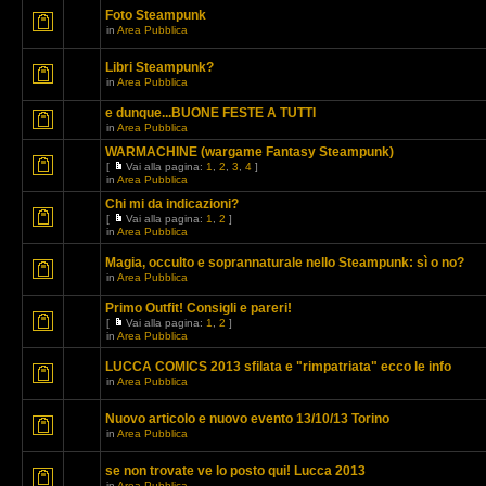
Foto Steampunk
in
Area Pubblica
Libri Steampunk?
in
Area Pubblica
e dunque...BUONE FESTE A TUTTI
in
Area Pubblica
WARMACHINE (wargame Fantasy Steampunk)
[
Vai alla pagina:
1
,
2
,
3
,
4
]
in
Area Pubblica
Chi mi da indicazioni?
[
Vai alla pagina:
1
,
2
]
in
Area Pubblica
Magia, occulto e soprannaturale nello Steampunk: sì o no?
in
Area Pubblica
Primo Outfit! Consigli e pareri!
[
Vai alla pagina:
1
,
2
]
in
Area Pubblica
LUCCA COMICS 2013 sfilata e "rimpatriata" ecco le info
in
Area Pubblica
Nuovo articolo e nuovo evento 13/10/13 Torino
in
Area Pubblica
se non trovate ve lo posto qui! Lucca 2013
in
Area Pubblica