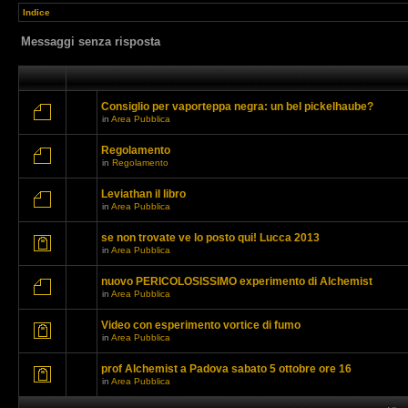
Indice
Messaggi senza risposta
Consiglio per vaporteppa negra: un bel pickelhaube?
in
Area Pubblica
Regolamento
in
Regolamento
Leviathan il libro
in
Area Pubblica
se non trovate ve lo posto qui! Lucca 2013
in
Area Pubblica
nuovo PERICOLOSISSIMO experimento di Alchemist
in
Area Pubblica
Video con esperimento vortice di fumo
in
Area Pubblica
prof Alchemist a Padova sabato 5 ottobre ore 16
in
Area Pubblica