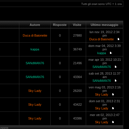
Tutti gli orari sono UTC + 1 ora
Autore
Risposte
Visite
Ultimo messaggio
lun nov 19, 2012 2:34
Duca di Baionette
0
27880
pm
Duca di Baionette
dom mar 04, 2012 3:39
kappa
0
36749
pm
kappa
mar apr 10, 2012 10:21
SANdMAN76
0
21496
pm
SANdMAN76
sab set 28, 2013 11:37
SANdMAN76
0
43364
am
SANdMAN76
ven mag 03, 2013 2:16
Sky Lady
0
26200
pm
Sky Lady
dom set 01, 2013 2:31
Sky Lady
0
43422
pm
Sky Lady
mer ott 02, 2013 2:47
Sky Lady
0
43386
pm
Sky Lady