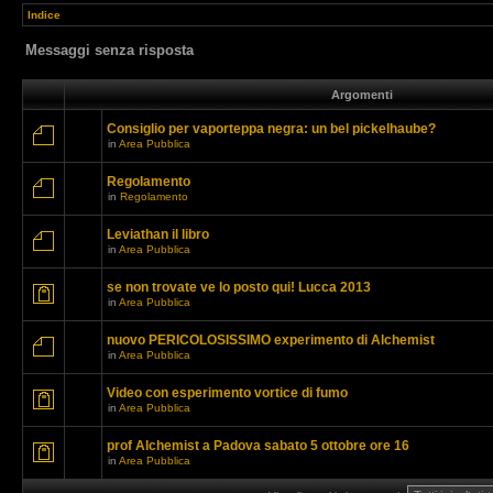
Indice
Messaggi senza risposta
Argomenti
Consiglio per vaporteppa negra: un bel pickelhaube?
in
Area Pubblica
Regolamento
in
Regolamento
Leviathan il libro
in
Area Pubblica
se non trovate ve lo posto qui! Lucca 2013
in
Area Pubblica
nuovo PERICOLOSISSIMO experimento di Alchemist
in
Area Pubblica
Video con esperimento vortice di fumo
in
Area Pubblica
prof Alchemist a Padova sabato 5 ottobre ore 16
in
Area Pubblica