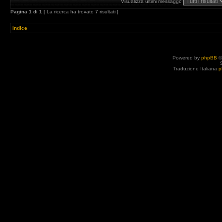
Visualizza ultimi messaggi:
Pagina
1
di
1
[ La ricerca ha trovato 7 risultati ]
Indice
Powered by
phpBB
©
Traduzione Italiana
p