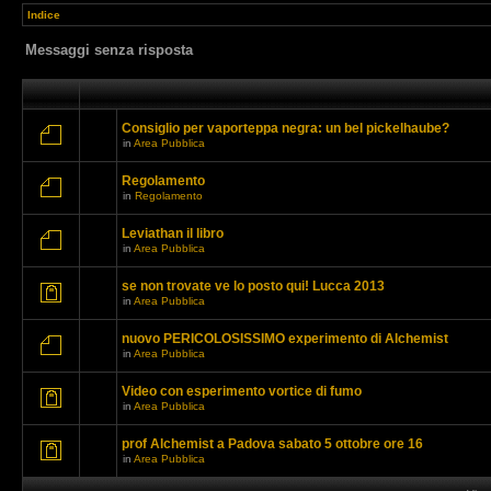
Indice
Messaggi senza risposta
Consiglio per vaporteppa negra: un bel pickelhaube?
in
Area Pubblica
Regolamento
in
Regolamento
Leviathan il libro
in
Area Pubblica
se non trovate ve lo posto qui! Lucca 2013
in
Area Pubblica
nuovo PERICOLOSISSIMO experimento di Alchemist
in
Area Pubblica
Video con esperimento vortice di fumo
in
Area Pubblica
prof Alchemist a Padova sabato 5 ottobre ore 16
in
Area Pubblica