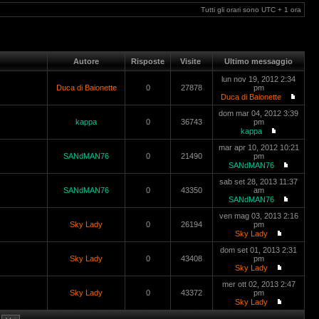
Tutti gli orari sono UTC + 1 ora
Autore
Risposte
Visite
Ultimo messaggio
lun nov 19, 2012 2:34
Duca di Baionette
0
27878
pm
Duca di Baionette
dom mar 04, 2012 3:39
kappa
0
36743
pm
kappa
mar apr 10, 2012 10:21
SANdMAN76
0
21490
pm
SANdMAN76
sab set 28, 2013 11:37
SANdMAN76
0
43350
am
SANdMAN76
ven mag 03, 2013 2:16
Sky Lady
0
26194
pm
Sky Lady
dom set 01, 2013 2:31
Sky Lady
0
43408
pm
Sky Lady
mer ott 02, 2013 2:47
Sky Lady
0
43372
pm
Sky Lady