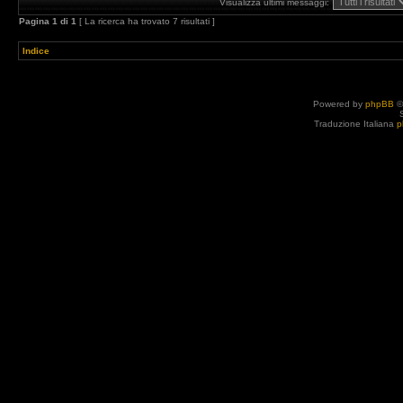
Visualizza ultimi messaggi:
Pagina
1
di
1
[ La ricerca ha trovato 7 risultati ]
Indice
Powered by
phpBB
©
Traduzione Italiana
p