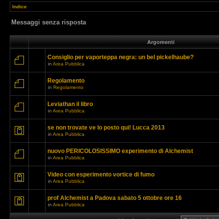
Indice
Messaggi senza risposta
Argomenti
Consiglio per vaporteppa negra: un bel pickelhaube?
in
Area Pubblica
Regolamento
in
Regolamento
Leviathan il libro
in
Area Pubblica
se non trovate ve lo posto qui! Lucca 2013
in
Area Pubblica
nuovo PERICOLOSISSIMO experimento di Alchemist
in
Area Pubblica
Video con esperimento vortice di fumo
in
Area Pubblica
prof Alchemist a Padova sabato 5 ottobre ore 16
in
Area Pubblica