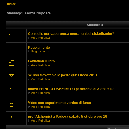
Indice
Messaggi senza risposta
Argomenti
Consiglio per vaporteppa negra: un bel pickelhaube?
in
Area Pubblica
Regolamento
in
Regolamento
Leviathan il libro
in
Area Pubblica
se non trovate ve lo posto qui! Lucca 2013
in
Area Pubblica
nuovo PERICOLOSISSIMO experimento di Alchemist
in
Area Pubblica
Video con esperimento vortice di fumo
in
Area Pubblica
prof Alchemist a Padova sabato 5 ottobre ore 16
in
Area Pubblica