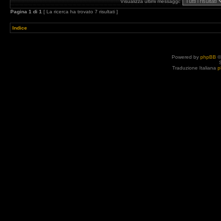
Visualizza ultimi messaggi:
Pagina
1
di
1
[ La ricerca ha trovato 7 risultati ]
Indice
Powered by
phpBB
©
Traduzione Italiana
p