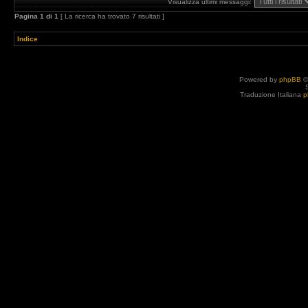
Visualizza ultimi messaggi:
Pagina
1
di
1
[ La ricerca ha trovato 7 risultati ]
Indice
Powered by
phpBB
©
Traduzione Italiana
p