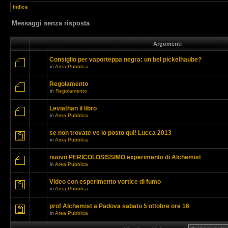
Indice
Messaggi senza risposta
Argomenti
Consiglio per vaporteppa negra: un bel pickelhaube?
in
Area Pubblica
Regolamento
in
Regolamento
Leviathan il libro
in
Area Pubblica
se non trovate ve lo posto qui! Lucca 2013
in
Area Pubblica
nuovo PERICOLOSISSIMO experimento di Alchemist
in
Area Pubblica
Video con esperimento vortice di fumo
in
Area Pubblica
prof Alchemist a Padova sabato 5 ottobre ore 16
in
Area Pubblica