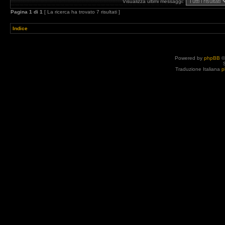
Visualizza ultimi messaggi:
Pagina
1
di
1
[ La ricerca ha trovato 7 risultati ]
Indice
Powered by
phpBB
©
Traduzione Italiana
p