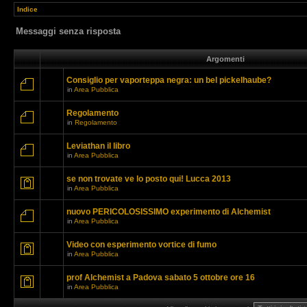
Indice
Messaggi senza risposta
Argomenti
Consiglio per vaporteppa negra: un bel pickelhaube?
in
Area Pubblica
Regolamento
in
Regolamento
Leviathan il libro
in
Area Pubblica
se non trovate ve lo posto qui! Lucca 2013
in
Area Pubblica
nuovo PERICOLOSISSIMO experimento di Alchemist
in
Area Pubblica
Video con esperimento vortice di fumo
in
Area Pubblica
prof Alchemist a Padova sabato 5 ottobre ore 16
in
Area Pubblica