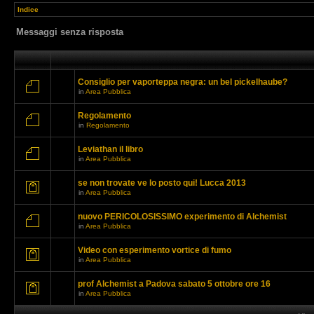
Indice
Messaggi senza risposta
Consiglio per vaporteppa negra: un bel pickelhaube?
in
Area Pubblica
Regolamento
in
Regolamento
Leviathan il libro
in
Area Pubblica
se non trovate ve lo posto qui! Lucca 2013
in
Area Pubblica
nuovo PERICOLOSISSIMO experimento di Alchemist
in
Area Pubblica
Video con esperimento vortice di fumo
in
Area Pubblica
prof Alchemist a Padova sabato 5 ottobre ore 16
in
Area Pubblica