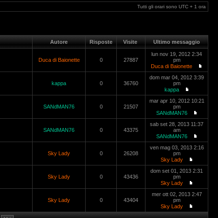
Tutti gli orari sono UTC + 1 ora
Autore
Risposte
Visite
Ultimo messaggio
lun nov 19, 2012 2:34
Duca di Baionette
0
27887
pm
Duca di Baionette
dom mar 04, 2012 3:39
kappa
0
36760
pm
kappa
mar apr 10, 2012 10:21
SANdMAN76
0
21507
pm
SANdMAN76
sab set 28, 2013 11:37
SANdMAN76
0
43375
am
SANdMAN76
ven mag 03, 2013 2:16
Sky Lady
0
26208
pm
Sky Lady
dom set 01, 2013 2:31
Sky Lady
0
43436
pm
Sky Lady
mer ott 02, 2013 2:47
Sky Lady
0
43404
pm
Sky Lady