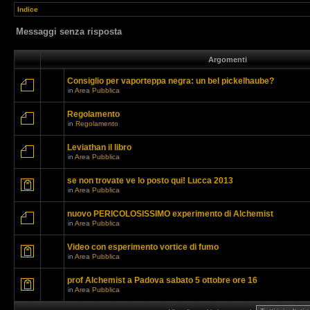
Indice
Messaggi senza risposta
Argomenti
Consiglio per vaporteppa negra: un bel pickelhaube?
in
Area Pubblica
Regolamento
in
Regolamento
Leviathan il libro
in
Area Pubblica
se non trovate ve lo posto qui! Lucca 2013
in
Area Pubblica
nuovo PERICOLOSISSIMO experimento di Alchemist
in
Area Pubblica
Video con esperimento vortice di fumo
in
Area Pubblica
prof Alchemist a Padova sabato 5 ottobre ore 16
in
Area Pubblica