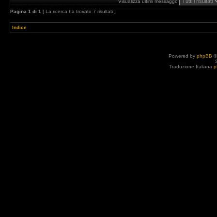
Visualizza ultimi messaggi:
Pagina
1
di
1
[ La ricerca ha trovato 7 risultati ]
Indice
Powered by
phpBB
©
Traduzione Italiana
p