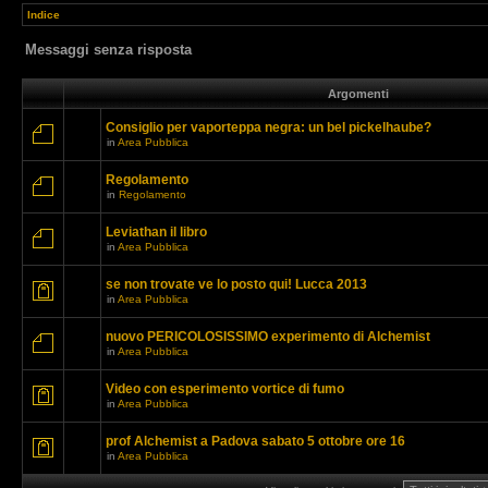
Indice
Messaggi senza risposta
Argomenti
Consiglio per vaporteppa negra: un bel pickelhaube?
in
Area Pubblica
Regolamento
in
Regolamento
Leviathan il libro
in
Area Pubblica
se non trovate ve lo posto qui! Lucca 2013
in
Area Pubblica
nuovo PERICOLOSISSIMO experimento di Alchemist
in
Area Pubblica
Video con esperimento vortice di fumo
in
Area Pubblica
prof Alchemist a Padova sabato 5 ottobre ore 16
in
Area Pubblica