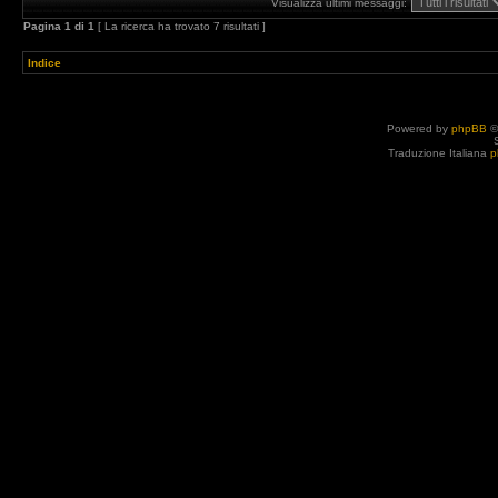
Visualizza ultimi messaggi:
Pagina
1
di
1
[ La ricerca ha trovato 7 risultati ]
Indice
Powered by
phpBB
©
Traduzione Italiana
p