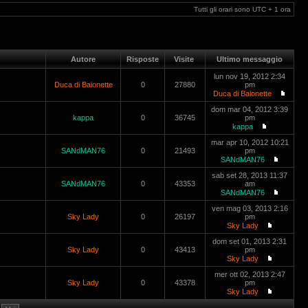
Tutti gli orari sono UTC + 1 ora
Autore
Risposte
Visite
Ultimo messaggio
lun nov 19, 2012 2:34
Duca di Baionette
0
27880
pm
Duca di Baionette
dom mar 04, 2012 3:39
kappa
0
36745
pm
kappa
mar apr 10, 2012 10:21
SANdMAN76
0
21493
pm
SANdMAN76
sab set 28, 2013 11:37
SANdMAN76
0
43353
am
SANdMAN76
ven mag 03, 2013 2:16
Sky Lady
0
26197
pm
Sky Lady
dom set 01, 2013 2:31
Sky Lady
0
43413
pm
Sky Lady
mer ott 02, 2013 2:47
Sky Lady
0
43378
pm
Sky Lady