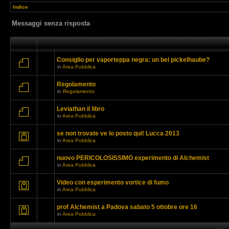
Indice
Messaggi senza risposta
Consiglio per vaporteppa negra: un bel pickelhaube?
in
Area Pubblica
Regolamento
in
Regolamento
Leviathan il libro
in
Area Pubblica
se non trovate ve lo posto qui! Lucca 2013
in
Area Pubblica
nuovo PERICOLOSISSIMO experimento di Alchemist
in
Area Pubblica
Video con esperimento vortice di fumo
in
Area Pubblica
prof Alchemist a Padova sabato 5 ottobre ore 16
in
Area Pubblica