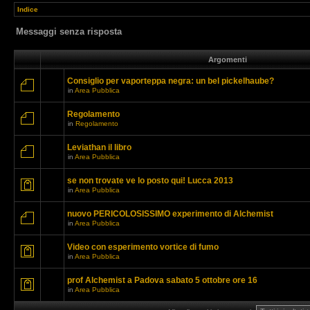
Indice
Messaggi senza risposta
Argomenti
Consiglio per vaporteppa negra: un bel pickelhaube?
in
Area Pubblica
Regolamento
in
Regolamento
Leviathan il libro
in
Area Pubblica
se non trovate ve lo posto qui! Lucca 2013
in
Area Pubblica
nuovo PERICOLOSISSIMO experimento di Alchemist
in
Area Pubblica
Video con esperimento vortice di fumo
in
Area Pubblica
prof Alchemist a Padova sabato 5 ottobre ore 16
in
Area Pubblica