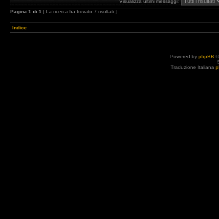
Visualizza ultimi messaggi:
Pagina
1
di
1
[ La ricerca ha trovato 7 risultati ]
Indice
Powered by
phpBB
©
Traduzione Italiana
p