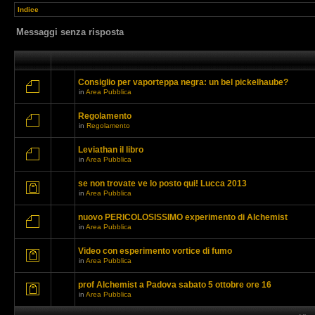
Indice
Messaggi senza risposta
Consiglio per vaporteppa negra: un bel pickelhaube?
in
Area Pubblica
Regolamento
in
Regolamento
Leviathan il libro
in
Area Pubblica
se non trovate ve lo posto qui! Lucca 2013
in
Area Pubblica
nuovo PERICOLOSISSIMO experimento di Alchemist
in
Area Pubblica
Video con esperimento vortice di fumo
in
Area Pubblica
prof Alchemist a Padova sabato 5 ottobre ore 16
in
Area Pubblica