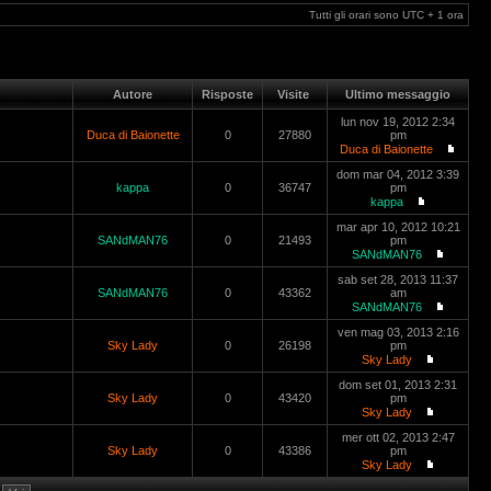
Tutti gli orari sono UTC + 1 ora
Autore
Risposte
Visite
Ultimo messaggio
lun nov 19, 2012 2:34
Duca di Baionette
0
27880
pm
Duca di Baionette
dom mar 04, 2012 3:39
kappa
0
36747
pm
kappa
mar apr 10, 2012 10:21
SANdMAN76
0
21493
pm
SANdMAN76
sab set 28, 2013 11:37
SANdMAN76
0
43362
am
SANdMAN76
ven mag 03, 2013 2:16
Sky Lady
0
26198
pm
Sky Lady
dom set 01, 2013 2:31
Sky Lady
0
43420
pm
Sky Lady
mer ott 02, 2013 2:47
Sky Lady
0
43386
pm
Sky Lady