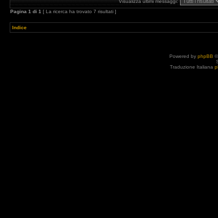
Visualizza ultimi messaggi:
Pagina
1
di
1
[ La ricerca ha trovato 7 risultati ]
Indice
Powered by
phpBB
©
Traduzione Italiana
p