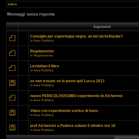
Indice
Messaggi senza risposta
Argomenti
Consiglio per vaporteppa negra: un bel pickelhaube?
in
Area Pubblica
Regolamento
in
Regolamento
Leviathan il libro
in
Area Pubblica
se non trovate ve lo posto qui! Lucca 2013
in
Area Pubblica
nuovo PERICOLOSISSIMO experimento di Alchemist
in
Area Pubblica
Video con esperimento vortice di fumo
in
Area Pubblica
prof Alchemist a Padova sabato 5 ottobre ore 16
in
Area Pubblica