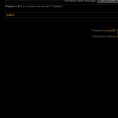
Visualizza ultimi messaggi:
Pagina
1
di
1
[ La ricerca ha trovato 7 risultati ]
Indice
Powered by
phpBB
©
Traduzione Italiana
p