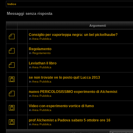
Indice
Messaggi senza risposta
Argomenti
Consiglio per vaporteppa negra: un bel pickelhaube?
in
Area Pubblica
Regolamento
in
Regolamento
Leviathan il libro
in
Area Pubblica
se non trovate ve lo posto qui! Lucca 2013
in
Area Pubblica
nuovo PERICOLOSISSIMO experimento di Alchemist
in
Area Pubblica
Video con esperimento vortice di fumo
in
Area Pubblica
prof Alchemist a Padova sabato 5 ottobre ore 16
in
Area Pubblica