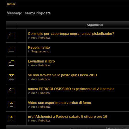
Indice
Messaggi senza risposta
Argomenti
Consiglio per vaporteppa negra: un bel pickelhaube?
in
Area Pubblica
Regolamento
in
Regolamento
Leviathan il libro
in
Area Pubblica
se non trovate ve lo posto qui! Lucca 2013
in
Area Pubblica
nuovo PERICOLOSISSIMO experimento di Alchemist
in
Area Pubblica
Video con esperimento vortice di fumo
in
Area Pubblica
prof Alchemist a Padova sabato 5 ottobre ore 16
in
Area Pubblica