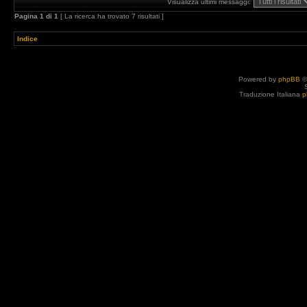
Visualizza ultimi messaggi:
Pagina
1
di
1
[ La ricerca ha trovato 7 risultati ]
Indice
Powered by
phpBB
©
Traduzione Italiana
p