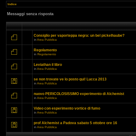
Indice
Messaggi senza risposta
Consiglio per vaporteppa negra: un bel pickelhaube?
in
Area Pubblica
Regolamento
in
Regolamento
Leviathan il libro
in
Area Pubblica
se non trovate ve lo posto qui! Lucca 2013
in
Area Pubblica
nuovo PERICOLOSISSIMO experimento di Alchemist
in
Area Pubblica
Video con esperimento vortice di fumo
in
Area Pubblica
prof Alchemist a Padova sabato 5 ottobre ore 16
in
Area Pubblica