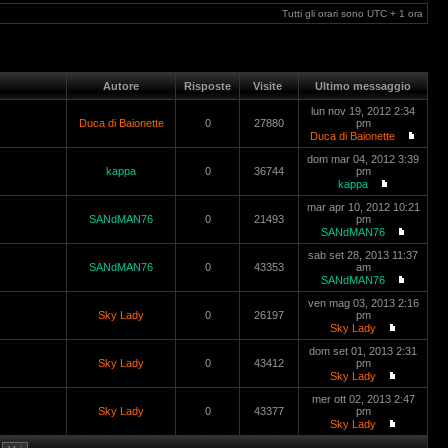
Tutti gli orari sono UTC + 1 ora
Autore
Risposte
Visite
Ultimo messaggio
lun nov 19, 2012 2:34
Duca di Baionette
0
27880
pm
Duca di Baionette
dom mar 04, 2012 3:39
kappa
0
36744
pm
kappa
mar apr 10, 2012 10:21
SANdMAN76
0
21493
pm
SANdMAN76
sab set 28, 2013 11:37
SANdMAN76
0
43353
am
SANdMAN76
ven mag 03, 2013 2:16
Sky Lady
0
26197
pm
Sky Lady
dom set 01, 2013 2:31
Sky Lady
0
43412
pm
Sky Lady
mer ott 02, 2013 2:47
Sky Lady
0
43377
pm
Sky Lady