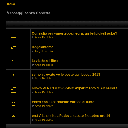
Indice
Messaggi senza risposta
Consiglio per vaporteppa negra: un bel pickelhaube?
in
Area Pubblica
Regolamento
in
Regolamento
Leviathan il libro
in
Area Pubblica
se non trovate ve lo posto qui! Lucca 2013
in
Area Pubblica
nuovo PERICOLOSISSIMO experimento di Alchemist
in
Area Pubblica
Video con esperimento vortice di fumo
in
Area Pubblica
prof Alchemist a Padova sabato 5 ottobre ore 16
in
Area Pubblica