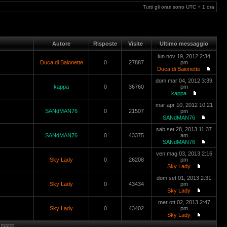
Tutti gli orari sono UTC + 1 ora
Autore
Risposte
Visite
Ultimo messaggio
lun nov 19, 2012 2:34
Duca di Baionette
0
27887
pm
Duca di Baionette
dom mar 04, 2012 3:39
kappa
0
36760
pm
kappa
mar apr 10, 2012 10:21
SANdMAN76
0
21507
pm
SANdMAN76
sab set 28, 2013 11:37
SANdMAN76
0
43375
am
SANdMAN76
ven mag 03, 2013 2:16
Sky Lady
0
26208
pm
Sky Lady
dom set 01, 2013 2:31
Sky Lady
0
43434
pm
Sky Lady
mer ott 02, 2013 2:47
Sky Lady
0
43402
pm
Sky Lady