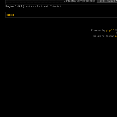
Visualizza ultimi messaggi:
Pagina
1
di
1
[ La ricerca ha trovato 7 risultati ]
Indice
Powered by
phpBB
©
Traduzione Italiana
p