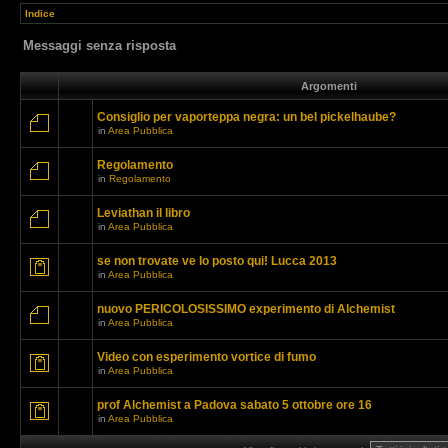
Indice
Messaggi senza risposta
Argomenti
Consiglio per vaporteppa negra: un bel pickelhaube?
in
Area Pubblica
Regolamento
in
Regolamento
Leviathan il libro
in
Area Pubblica
se non trovate ve lo posto qui! Lucca 2013
in
Area Pubblica
nuovo PERICOLOSISSIMO experimento di Alchemist
in
Area Pubblica
Video con esperimento vortice di fumo
in
Area Pubblica
prof Alchemist a Padova sabato 5 ottobre ore 16
in
Area Pubblica