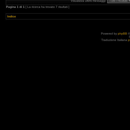
Visualizza ultimi messaggi:
Pagina
1
di
1
[ La ricerca ha trovato 7 risultati ]
Indice
Powered by
phpBB
©
Traduzione Italiana
p