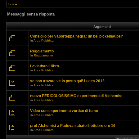
Indice
Messaggi senza risposta
Argomenti
Consiglio per vaporteppa negra: un bel pickelhaube?
in
Area Pubblica
Regolamento
in
Regolamento
Leviathan il libro
in
Area Pubblica
se non trovate ve lo posto qui! Lucca 2013
in
Area Pubblica
nuovo PERICOLOSISSIMO experimento di Alchemist
in
Area Pubblica
Video con esperimento vortice di fumo
in
Area Pubblica
prof Alchemist a Padova sabato 5 ottobre ore 16
in
Area Pubblica