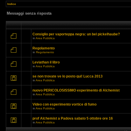
Indice
Messaggi senza risposta
Consiglio per vaporteppa negra: un bel pickelhaube?
in
Area Pubblica
Regolamento
in
Regolamento
Leviathan il libro
in
Area Pubblica
se non trovate ve lo posto qui! Lucca 2013
in
Area Pubblica
nuovo PERICOLOSISSIMO experimento di Alchemist
in
Area Pubblica
Video con esperimento vortice di fumo
in
Area Pubblica
prof Alchemist a Padova sabato 5 ottobre ore 16
in
Area Pubblica