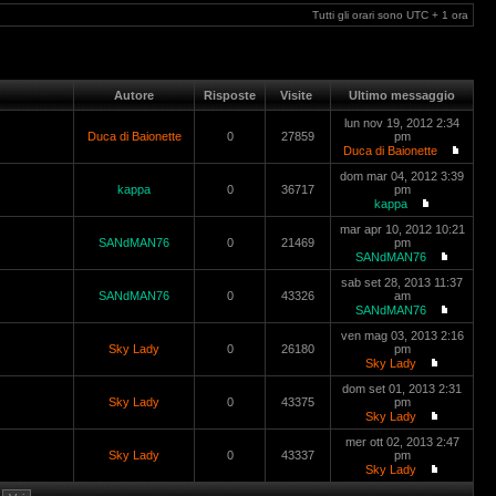
Tutti gli orari sono UTC + 1 ora
Autore
Risposte
Visite
Ultimo messaggio
lun nov 19, 2012 2:34
Duca di Baionette
0
27859
pm
Duca di Baionette
dom mar 04, 2012 3:39
kappa
0
36717
pm
kappa
mar apr 10, 2012 10:21
SANdMAN76
0
21469
pm
SANdMAN76
sab set 28, 2013 11:37
SANdMAN76
0
43326
am
SANdMAN76
ven mag 03, 2013 2:16
Sky Lady
0
26180
pm
Sky Lady
dom set 01, 2013 2:31
Sky Lady
0
43375
pm
Sky Lady
mer ott 02, 2013 2:47
Sky Lady
0
43337
pm
Sky Lady