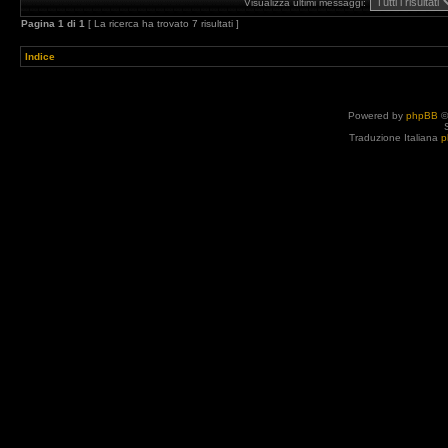
Visualizza ultimi messaggi:
Pagina
1
di
1
[ La ricerca ha trovato 7 risultati ]
Indice
Powered by
phpBB
©
Traduzione Italiana
p