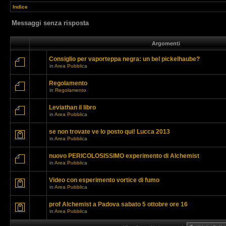
Indice
Messaggi senza risposta
Argomenti
Consiglio per vaporteppa negra: un bel pickelhaube?
in
Area Pubblica
Regolamento
in
Regolamento
Leviathan il libro
in
Area Pubblica
se non trovate ve lo posto qui! Lucca 2013
in
Area Pubblica
nuovo PERICOLOSISSIMO experimento di Alchemist
in
Area Pubblica
Video con esperimento vortice di fumo
in
Area Pubblica
prof Alchemist a Padova sabato 5 ottobre ore 16
in
Area Pubblica