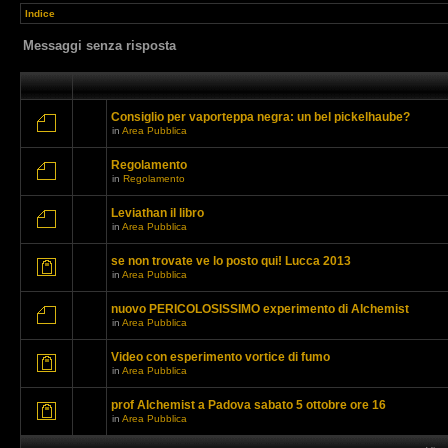
Indice
Messaggi senza risposta
Consiglio per vaporteppa negra: un bel pickelhaube?
in
Area Pubblica
Regolamento
in
Regolamento
Leviathan il libro
in
Area Pubblica
se non trovate ve lo posto qui! Lucca 2013
in
Area Pubblica
nuovo PERICOLOSISSIMO experimento di Alchemist
in
Area Pubblica
Video con esperimento vortice di fumo
in
Area Pubblica
prof Alchemist a Padova sabato 5 ottobre ore 16
in
Area Pubblica