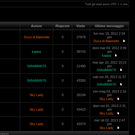
Tutti gli orari sono UTC + 1 ora
Autore
Risposte
Visite
Ultimo messaggio
lun nov 19, 2012 2:34
Duca di Baionette
0
27878
pm
Duca di Baionette
dom mar 04, 2012 3:39
kappa
0
36743
pm
kappa
mar apr 10, 2012 10:21
SANdMAN76
0
21490
pm
SANdMAN76
sab set 28, 2013 11:37
SANdMAN76
0
43350
am
SANdMAN76
ven mag 03, 2013 2:16
Sky Lady
0
26194
pm
Sky Lady
dom set 01, 2013 2:31
Sky Lady
0
43410
pm
Sky Lady
mer ott 02, 2013 2:47
Sky Lady
0
43374
pm
Sky Lady