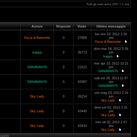
Tutti gli orari sono UTC + 1 ora
Autore
Risposte
Visite
Ultimo messaggio
lun nov 19, 2012 2:34
Duca di Baionette
0
27889
pm
Duca di Baionette
dom mar 04, 2012 3:39
kappa
0
36773
pm
kappa
mar apr 10, 2012 10:21
SANdMAN76
0
21512
pm
SANdMAN76
sab set 28, 2013 11:37
SANdMAN76
0
43387
am
SANdMAN76
ven mag 03, 2013 2:16
Sky Lady
0
26214
pm
Sky Lady
dom set 01, 2013 2:31
Sky Lady
0
43445
pm
Sky Lady
mer ott 02, 2013 2:47
Sky Lady
0
43410
pm
Sky Lady