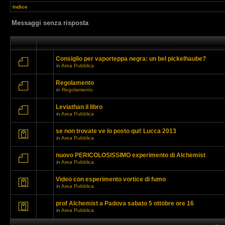
Indice
Messaggi senza risposta
Consiglio per vaporteppa negra: un bel pickelhaube?
in
Area Pubblica
Regolamento
in
Regolamento
Leviathan il libro
in
Area Pubblica
se non trovate ve lo posto qui! Lucca 2013
in
Area Pubblica
nuovo PERICOLOSISSIMO experimento di Alchemist
in
Area Pubblica
Video con esperimento vortice di fumo
in
Area Pubblica
prof Alchemist a Padova sabato 5 ottobre ore 16
in
Area Pubblica