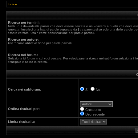
Indice
Ricerca per termini:
Metti un
+
davanti alla parola che deve essere cercata e un
-
davanti a quella che deve es
ignorata. Inserisci una lista di parole separate da
|
tra parentesi se solo una delle parole de
essere cercata. Usa * come abbreviazione per parole parziali.
Ricerca per autore:
Usa * come abbreviazione per parole parziali.
Ricerca nei forum:
Seleziona il/i forum in cui vuoi cercare. Per velocizzare la ricerca nei subforum seleziona il f
principale e abilita la ricerca.
O
Cerca nei subforum:
Sì
No
Ordina risultati per:
Crescente
Decrescente
Limita risultati a: