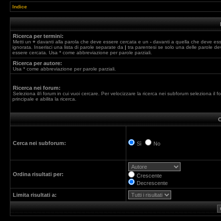
Indice
Ricerca per termini:
Metti un
+
davanti alla parola che deve essere cercata e un
-
davanti a quella che deve es
ignorata. Inserisci una lista di parole separate da
|
tra parentesi se solo una delle parole de
essere cercata. Usa * come abbreviazione per parole parziali.
Ricerca per autore:
Usa * come abbreviazione per parole parziali.
Ricerca nei forum:
Seleziona il/i forum in cui vuoi cercare. Per velocizzare la ricerca nei subforum seleziona il f
principale e abilita la ricerca.
O
Cerca nei subforum:
Sì
No
Ordina risultati per:
Crescente
Decrescente
Limita risultati a: