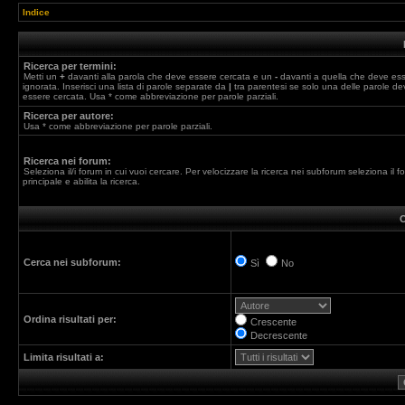
Indice
Ricerca per termini:
Metti un
+
davanti alla parola che deve essere cercata e un
-
davanti a quella che deve es
ignorata. Inserisci una lista di parole separate da
|
tra parentesi se solo una delle parole de
essere cercata. Usa * come abbreviazione per parole parziali.
Ricerca per autore:
Usa * come abbreviazione per parole parziali.
Ricerca nei forum:
Seleziona il/i forum in cui vuoi cercare. Per velocizzare la ricerca nei subforum seleziona il f
principale e abilita la ricerca.
O
Cerca nei subforum:
Sì
No
Ordina risultati per:
Crescente
Decrescente
Limita risultati a: