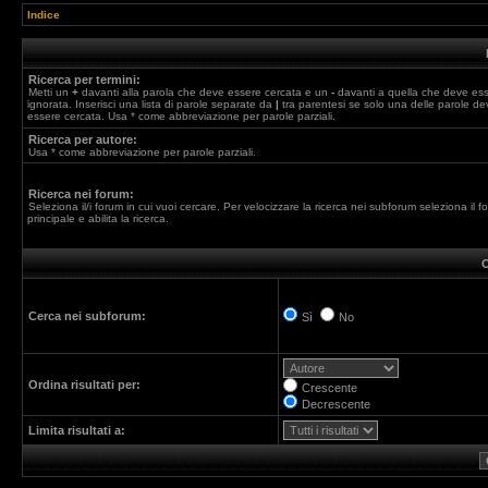
Indice
Ricerca per termini:
Metti un
+
davanti alla parola che deve essere cercata e un
-
davanti a quella che deve es
ignorata. Inserisci una lista di parole separate da
|
tra parentesi se solo una delle parole de
essere cercata. Usa * come abbreviazione per parole parziali.
Ricerca per autore:
Usa * come abbreviazione per parole parziali.
Ricerca nei forum:
Seleziona il/i forum in cui vuoi cercare. Per velocizzare la ricerca nei subforum seleziona il f
principale e abilita la ricerca.
O
Cerca nei subforum:
Sì
No
Ordina risultati per:
Crescente
Decrescente
Limita risultati a: