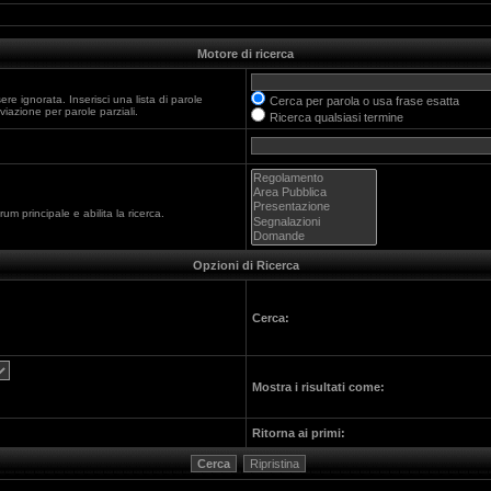
Motore di ricerca
e ignorata. Inserisci una lista di parole
Cerca per parola o usa frase esatta
iazione per parole parziali.
Ricerca qualsiasi termine
um principale e abilita la ricerca.
Opzioni di Ricerca
Cerca:
Mostra i risultati come:
Ritorna ai primi: