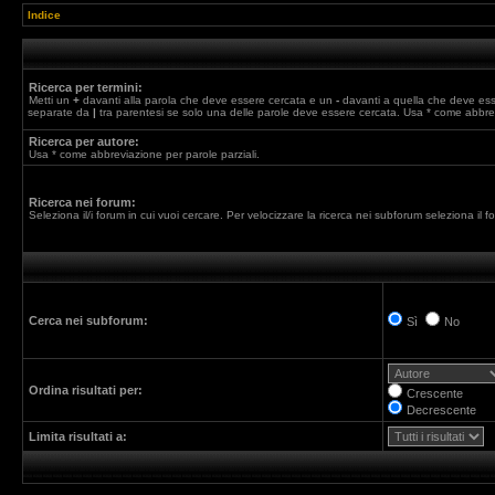
Indice
Ricerca per termini:
Metti un
+
davanti alla parola che deve essere cercata e un
-
davanti a quella che deve esser
separate da
|
tra parentesi se solo una delle parole deve essere cercata. Usa * come abbrev
Ricerca per autore:
Usa * come abbreviazione per parole parziali.
Ricerca nei forum:
Seleziona il/i forum in cui vuoi cercare. Per velocizzare la ricerca nei subforum seleziona il for
Cerca nei subforum:
Sì
No
Ordina risultati per:
Crescente
Decrescente
Limita risultati a: