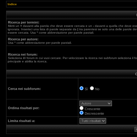
Indice
Ricerca per termini:
Metti un
+
davanti alla parola che deve essere cercata e un
-
davanti a quella che deve es
ignorata. Inserisci una lista di parole separate da
|
tra parentesi se solo una delle parole de
essere cercata. Usa * come abbreviazione per parole parziali.
Ricerca per autore:
Usa * come abbreviazione per parole parziali.
Ricerca nei forum:
Seleziona il/i forum in cui vuoi cercare. Per velocizzare la ricerca nei subforum seleziona il f
principale e abilita la ricerca.
O
Cerca nei subforum:
Sì
No
Ordina risultati per:
Crescente
Decrescente
Limita risultati a: