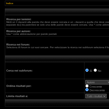
Indice
Ricerca per termini:
Metti un
+
davanti alla parola che deve essere cercata e un
-
davanti a quella che deve esser
separate da
|
tra parentesi se solo una delle parole deve essere cercata. Usa * come abbrev
Ricerca per autore:
Usa * come abbreviazione per parole parziali.
Ricerca nei forum:
Seleziona il/i forum in cui vuoi cercare. Per velocizzare la ricerca nei subforum seleziona il for
Cerca nei subforum:
Sì
No
Ordina risultati per:
Crescente
Decrescente
Limita risultati a: