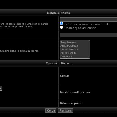
Motore di ricerca
e ignorata. Inserisci una lista di parole
Cerca per parola o usa frase esatta
iazione per parole parziali.
Ricerca qualsiasi termine
um principale e abilita la ricerca.
Opzioni di Ricerca
Cerca:
Mostra i risultati come:
Ritorna ai primi: