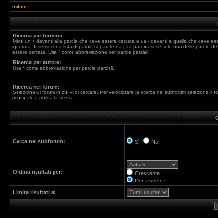
Indice
Ricerca per termini:
Metti un
+
davanti alla parola che deve essere cercata e un
-
davanti a quella che deve es
ignorata. Inserisci una lista di parole separate da
|
tra parentesi se solo una delle parole de
essere cercata. Usa * come abbreviazione per parole parziali.
Ricerca per autore:
Usa * come abbreviazione per parole parziali.
Ricerca nei forum:
Seleziona il/i forum in cui vuoi cercare. Per velocizzare la ricerca nei subforum seleziona il f
principale e abilita la ricerca.
O
Cerca nei subforum:
Sì
No
Ordina risultati per:
Crescente
Decrescente
Limita risultati a: