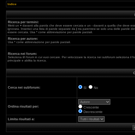
Indice
Ricerca per termini:
Metti un
+
davanti alla parola che deve essere cercata e un
-
davanti a quella che deve es
ignorata. Inserisci una lista di parole separate da
|
tra parentesi se solo una delle parole de
essere cercata. Usa * come abbreviazione per parole parziali.
Ricerca per autore:
Usa * come abbreviazione per parole parziali.
Ricerca nei forum:
Seleziona il/i forum in cui vuoi cercare. Per velocizzare la ricerca nei subforum seleziona il f
principale e abilita la ricerca.
O
Cerca nei subforum:
Sì
No
Ordina risultati per:
Crescente
Decrescente
Limita risultati a: