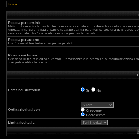
Indice
Ricerca per termini:
Metti un
+
davanti alla parola che deve essere cercata e un
-
davanti a quella che deve es
ignorata. Inserisci una lista di parole separate da
|
tra parentesi se solo una delle parole de
essere cercata. Usa * come abbreviazione per parole parziali.
Ricerca per autore:
Usa * come abbreviazione per parole parziali.
Ricerca nei forum:
Seleziona il/i forum in cui vuoi cercare. Per velocizzare la ricerca nei subforum seleziona il f
principale e abilita la ricerca.
O
Cerca nei subforum:
Sì
No
Ordina risultati per:
Crescente
Decrescente
Limita risultati a: