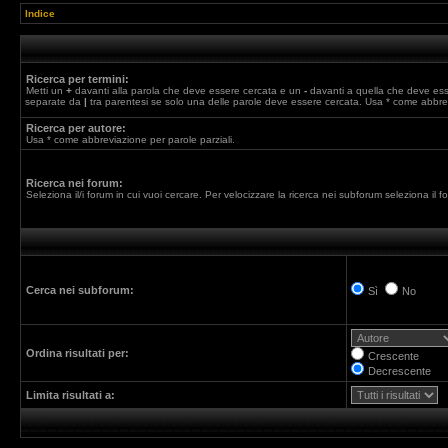
Indice
Ricerca per termini:
Metti un
+
davanti alla parola che deve essere cercata e un
-
davanti a quella che deve esser
separate da
|
tra parentesi se solo una delle parole deve essere cercata. Usa * come abbrev
Ricerca per autore:
Usa * come abbreviazione per parole parziali.
Ricerca nei forum:
Seleziona il/i forum in cui vuoi cercare. Per velocizzare la ricerca nei subforum seleziona il for
Cerca nei subforum:
Sì
No
Ordina risultati per:
Crescente
Decrescente
Limita risultati a: