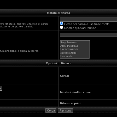
Motore di ricerca
e ignorata. Inserisci una lista di parole
Cerca per parola o usa frase esatta
iazione per parole parziali.
Ricerca qualsiasi termine
um principale e abilita la ricerca.
Opzioni di Ricerca
Cerca:
Mostra i risultati come:
Ritorna ai primi: