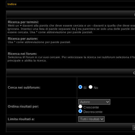
Indice
Ricerca per termini:
Metti un
+
davanti alla parola che deve essere cercata e un
-
davanti a quella che deve es
ignorata. Inserisci una lista di parole separate da
|
tra parentesi se solo una delle parole de
essere cercata. Usa * come abbreviazione per parole parziali.
Ricerca per autore:
Usa * come abbreviazione per parole parziali.
Ricerca nei forum:
Seleziona il/i forum in cui vuoi cercare. Per velocizzare la ricerca nei subforum seleziona il f
principale e abilita la ricerca.
O
Cerca nei subforum:
Sì
No
Ordina risultati per:
Crescente
Decrescente
Limita risultati a: