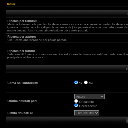
Indice
Ricerca per termini:
Metti un
+
davanti alla parola che deve essere cercata e un
-
davanti a quella che deve es
ignorata. Inserisci una lista di parole separate da
|
tra parentesi se solo una delle parole de
essere cercata. Usa * come abbreviazione per parole parziali.
Ricerca per autore:
Usa * come abbreviazione per parole parziali.
Ricerca nei forum:
Seleziona il/i forum in cui vuoi cercare. Per velocizzare la ricerca nei subforum seleziona il f
principale e abilita la ricerca.
O
Cerca nei subforum:
Sì
No
Ordina risultati per:
Crescente
Decrescente
Limita risultati a: