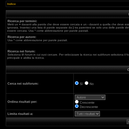
Indice
Ricerca per termini:
Metti un
+
davanti alla parola che deve essere cercata e un
-
davanti a quella che deve es
ignorata. Inserisci una lista di parole separate da
|
tra parentesi se solo una delle parole de
essere cercata. Usa * come abbreviazione per parole parziali.
Ricerca per autore:
Usa * come abbreviazione per parole parziali.
Ricerca nei forum:
Seleziona il/i forum in cui vuoi cercare. Per velocizzare la ricerca nei subforum seleziona il f
principale e abilita la ricerca.
O
Cerca nei subforum:
Sì
No
Ordina risultati per:
Crescente
Decrescente
Limita risultati a: