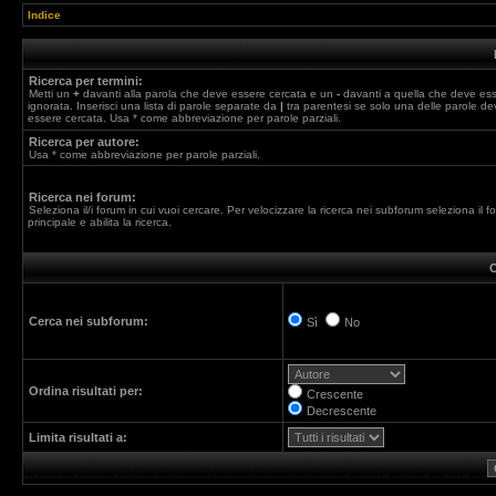
Indice
Ricerca per termini:
Metti un
+
davanti alla parola che deve essere cercata e un
-
davanti a quella che deve es
ignorata. Inserisci una lista di parole separate da
|
tra parentesi se solo una delle parole de
essere cercata. Usa * come abbreviazione per parole parziali.
Ricerca per autore:
Usa * come abbreviazione per parole parziali.
Ricerca nei forum:
Seleziona il/i forum in cui vuoi cercare. Per velocizzare la ricerca nei subforum seleziona il f
principale e abilita la ricerca.
O
Cerca nei subforum:
Sì
No
Ordina risultati per:
Crescente
Decrescente
Limita risultati a: