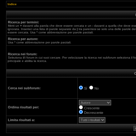
Indice
Ricerca per termini:
Metti un
+
davanti alla parola che deve essere cercata e un
-
davanti a quella che deve es
ignorata. Inserisci una lista di parole separate da
|
tra parentesi se solo una delle parole de
essere cercata. Usa * come abbreviazione per parole parziali.
Ricerca per autore:
Usa * come abbreviazione per parole parziali.
Ricerca nei forum:
Seleziona il/i forum in cui vuoi cercare. Per velocizzare la ricerca nei subforum seleziona il f
principale e abilita la ricerca.
O
Cerca nei subforum:
Sì
No
Ordina risultati per:
Crescente
Decrescente
Limita risultati a: