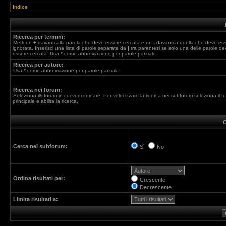
Indice
Ricerca per termini:
Metti un
+
davanti alla parola che deve essere cercata e un
-
davanti a quella che deve es
ignorata. Inserisci una lista di parole separate da
|
tra parentesi se solo una delle parole de
essere cercata. Usa * come abbreviazione per parole parziali.
Ricerca per autore:
Usa * come abbreviazione per parole parziali.
Ricerca nei forum:
Seleziona il/i forum in cui vuoi cercare. Per velocizzare la ricerca nei subforum seleziona il f
principale e abilita la ricerca.
O
Cerca nei subforum:
Sì
No
Ordina risultati per:
Crescente
Decrescente
Limita risultati a: