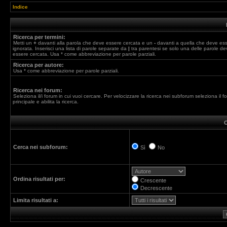
Indice
Ricerca per termini:
Metti un
+
davanti alla parola che deve essere cercata e un
-
davanti a quella che deve es
ignorata. Inserisci una lista di parole separate da
|
tra parentesi se solo una delle parole de
essere cercata. Usa * come abbreviazione per parole parziali.
Ricerca per autore:
Usa * come abbreviazione per parole parziali.
Ricerca nei forum:
Seleziona il/i forum in cui vuoi cercare. Per velocizzare la ricerca nei subforum seleziona il f
principale e abilita la ricerca.
O
Cerca nei subforum:
Sì
No
Ordina risultati per:
Crescente
Decrescente
Limita risultati a: