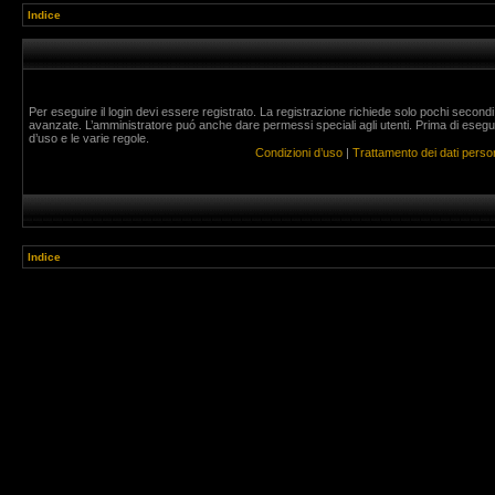
Indice
Per eseguire il login devi essere registrato. La registrazione richiede solo pochi secondi
avanzate. L’amministratore puó anche dare permessi speciali agli utenti. Prima di eseguire 
d’uso e le varie regole.
Condizioni d’uso
|
Trattamento dei dati person
Indice