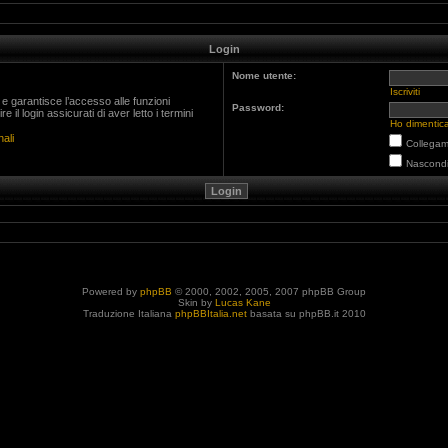
Login
Nome utente:
Iscriviti
 e garantisce l’accesso alle funzioni
Password:
il login assicurati di aver letto i termini
Ho dimentic
ali
Collegami
Nascondi
Powered by
phpBB
© 2000, 2002, 2005, 2007 phpBB Group
Skin by
Lucas Kane
Traduzione Italiana
phpBBItalia.net
basata su phpBB.it 2010