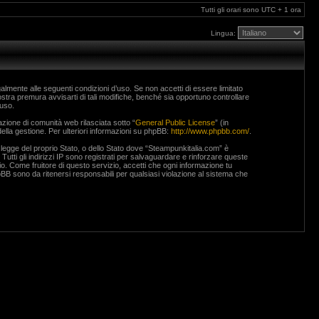
Tutti gli orari sono UTC + 1 ora
Lingua:
lmente alle seguenti condizioni d’uso. Se non accetti di essere limitato
stra premura avvisarti di tali modifiche, benché sia opportuno controllare
’uso.
ione di comunità web rilasciata sotto “
General Public License
” (in
ella gestione. Per ulteriori informazioni su phpBB:
http://www.phpbb.com/
.
si legge del proprio Stato, o dello Stato dove “Steampunkitalia.com” è
Tutti gli indirizzi IP sono registrati per salvaguardare e rinforzare queste
io. Come fruitore di questo servizio, accetti che ogni informazione tu
B sono da ritenersi responsabili per qualsiasi violazione al sistema che