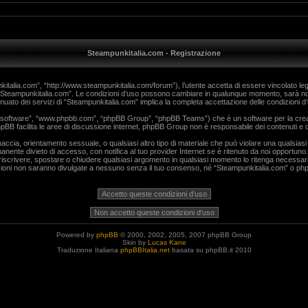
Steampunkitalia.com - Registrazione
talia.com”, “http://www.steampunkitalia.com/forum”), l’utente accetta di essere vincolato lega
 da “Steampunkitalia.com”. Le condizioni d’uso possono cambiare in qualunque momento, sarà no
uato dei servizi di “Steampunkitalia.com” implica la completa accettazione delle condizioni d
BB software”, “www.phpbb.com”, “phpBB Group”, “phpBB Teams”) che è un software per la creaz
phpBB facilita le aree di discussione internet, phpBB Group non è responsabile dei contenuti e d
minaccia, orientamento sessuale, o qualsiasi altro tipo di materiale che può violare una qualsia
anente divieto di accesso, con notifica al tuo provider Internet se è ritenuto da noi opportuno. 
, riscrivere, spostare o chiudere qualsiasi argomento in qualsiasi momento lo ritenga necessar
ioni non saranno divulgate a nessuno senza il tuo consenso, né “Steampunkitalia.com” o phpB
Powered by
phpBB
© 2000, 2002, 2005, 2007 phpBB Group
Skin by
Lucas Kane
Traduzione Italiana
phpBBItalia.net
basata su phpBB.it 2010