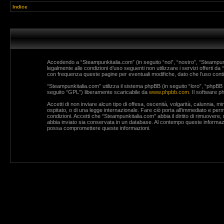
Indice
Accedendo a “Steampunkitalia.com” (in seguito “noi”, “nostro”, “Steampunki
legalmente alle condizioni d’uso seguenti non utilizzare i servizi offerti
con frequenza queste pagine per eventuali modifiche, dato che l’uso contin
“Steampunkitalia.com” utilizza il sistema phpBB (in seguito “loro”, “php
seguito “GPL”) liberamente scaricabile da
www.phpbb.com
. Il software 
Accetti di non inviare alcun tipo di offesa, oscenità, volgarità, calunnia, 
ospitato, o di una legge internazionale. Fare ciò porta all’immediato e perm
condizioni. Accetti che “Steampunkitalia.com” abbia il diritto di rimuovere
abbia inviato sia conservata in un database. Al contempo queste informaz
possa compromettere queste informazioni.