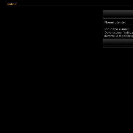
Indice
Nome utente:
Indirizzo e-mail:
Deve essere l’indirizz
durante la registrazi