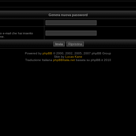
Genera nuova password
o e-mail che hai inserito
one.
Powered by
phpBB
© 2000, 2002, 2005, 2007 phpBB Group
Skin by
Lucas Kane
Traduzione Italiana
phpBBItalia.net
basata su phpBB.it 2010