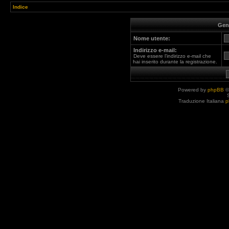
Indice
Gen
Nome utente:
Indirizzo e-mail:
Deve essere l’indirizzo e-mail che
hai inserito durante la registrazione.
Powered by
phpBB
©
Traduzione Italiana
p