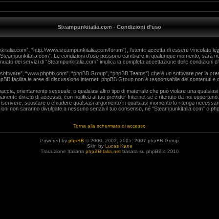
Steampunkitalia.com - Condizioni d’uso
talia.com”, “http://www.steampunkitalia.com/forum”), l’utente accetta di essere vincolato lega
 da “Steampunkitalia.com”. Le condizioni d’uso possono cambiare in qualunque momento, sarà no
uato dei servizi di “Steampunkitalia.com” implica la completa accettazione delle condizioni d
BB software”, “www.phpbb.com”, “phpBB Group”, “phpBB Teams”) che è un software per la creaz
phpBB facilita le aree di discussione internet, phpBB Group non è responsabile dei contenuti e d
minaccia, orientamento sessuale, o qualsiasi altro tipo di materiale che può violare una qualsia
anente divieto di accesso, con notifica al tuo provider Internet se è ritenuto da noi opportuno. 
, riscrivere, spostare o chiudere qualsiasi argomento in qualsiasi momento lo ritenga necessar
ioni non saranno divulgate a nessuno senza il tuo consenso, né “Steampunkitalia.com” o phpB
Torna alla schermata di accesso
Powered by
phpBB
© 2000, 2002, 2005, 2007 phpBB Group
Skin by
Lucas Kane
Traduzione Italiana
phpBBItalia.net
basata su phpBB.it 2010