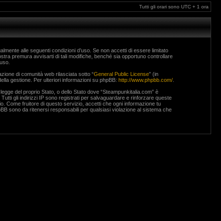
Tutti gli orari sono UTC + 1 ora
lmente alle seguenti condizioni d’uso. Se non accetti di essere limitato
stra premura avvisarti di tali modifiche, benché sia opportuno controllare
’uso.
ione di comunità web rilasciata sotto “
General Public License
” (in
ella gestione. Per ulteriori informazioni su phpBB:
http://www.phpbb.com/
.
si legge del proprio Stato, o dello Stato dove “Steampunkitalia.com” è
Tutti gli indirizzi IP sono registrati per salvaguardare e rinforzare queste
io. Come fruitore di questo servizio, accetti che ogni informazione tu
B sono da ritenersi responsabili per qualsiasi violazione al sistema che