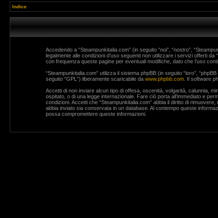
Indice
Accedendo a “Steampunkitalia.com” (in seguito “noi”, “nostro”, “Steampunki
legalmente alle condizioni d’uso seguenti non utilizzare i servizi offerti
con frequenza queste pagine per eventuali modifiche, dato che l’uso contin
“Steampunkitalia.com” utilizza il sistema phpBB (in seguito “loro”, “php
seguito “GPL”) liberamente scaricabile da
www.phpbb.com
. Il software 
Accetti di non inviare alcun tipo di offesa, oscenità, volgarità, calunnia, 
ospitato, o di una legge internazionale. Fare ciò porta all’immediato e perm
condizioni. Accetti che “Steampunkitalia.com” abbia il diritto di rimuovere
abbia inviato sia conservata in un database. Al contempo queste informaz
possa compromettere queste informazioni.