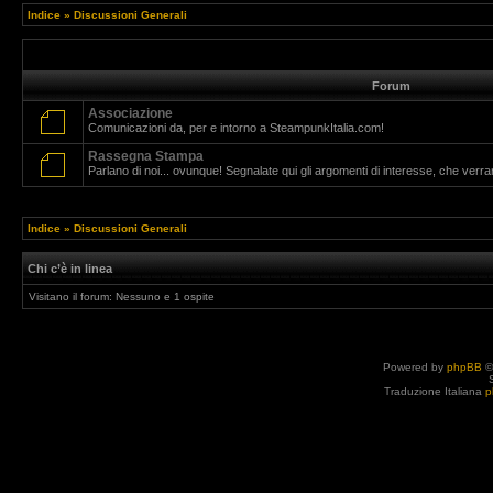
Indice
»
Discussioni Generali
Forum
Associazione
Comunicazioni da, per e intorno a SteampunkItalia.com!
Rassegna Stampa
Parlano di noi... ovunque! Segnalate qui gli argomenti di interesse, che verr
Indice
»
Discussioni Generali
Chi c’è in linea
Visitano il forum: Nessuno e 1 ospite
Powered by
phpBB
©
Traduzione Italiana
p