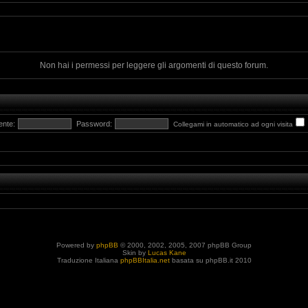
Non hai i permessi per leggere gli argomenti di questo forum.
ente:
Password:
Collegami in automatico ad ogni visita
Powered by
phpBB
© 2000, 2002, 2005, 2007 phpBB Group
Skin by
Lucas Kane
Traduzione Italiana
phpBBItalia.net
basata su phpBB.it 2010