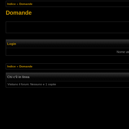
Indice
»
Domande
Domande
Login
Nome ut
Indice
»
Domande
Chi c’è in linea
Visitano il forum: Nessuno e 1 ospite